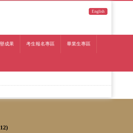
English
譽成果
考生報名專區
畢業生專區
2)